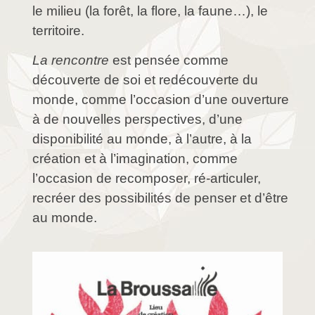
le milieu (la forêt, la flore, la faune…), le
territoire.
La rencontre
est pensée comme
découverte de soi et redécouverte du
monde, comme l
’
occasion d
’
une ouverture
à de nouvelles perspectives, d
’
une
disponibilit
é au monde, à l
’
autre, à la
création et à l
’
imagination, comme
l
’
occasion de recomposer, ré-articuler,
recréer des possibilité
s de pens
er et d’être
au monde.