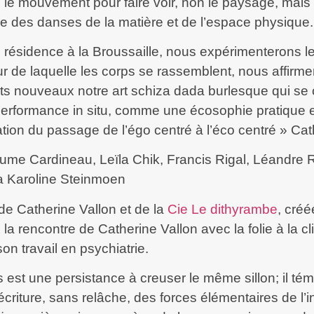
re le mouvement pour faire voir, non le paysage, mais
 des danses de la matière et de l’espace physique.
e résidence à la Broussaille, nous expérimenterons l
ur de laquelle les corps se rassemblent, nous affirm
its nouveaux notre art schiza dada burlesque qui s
 performance in situ, comme une écosophie pratique 
ation du passage de l’égo centré à l’éco centré » Cat
aume Cardineau, Leïla Chik, Francis Rigal, Léandre
a Karoline Steinmoen
de Catherine Vallon et de la
Cie Le dithyrambe
, créé
la rencontre de Catherine Vallon avec la folie à la c
on travail en psychiatrie.
 est une persistance à creuser le même sillon; il té
criture, sans relâche, des forces élémentaires de l’