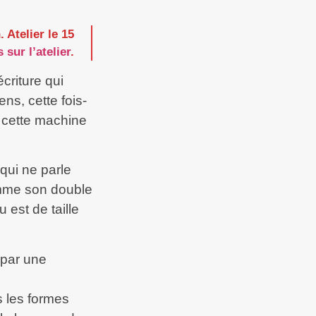
 Atelier le 15
 sur l’atelier
.
criture qui
ns, cette fois-
e cette machine
qui ne parle
omme son double
u est de taille
r par une
s les formes