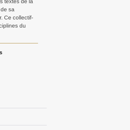
 textes de la
 de sa
. Ce collectif-
ciplines du
.
s