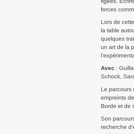
figées. Écri
forces comme
Lors de cett
la table auto
quelques tra
un art de la
l’expériment
Avec
: Guill
Schock, Sar
Le parcours 
empreints de 
Borde et de s
Son parcours
recherche d’é