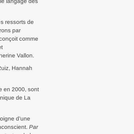
 le langage des
es ressorts de
erons par
e conçoit comme
et
herine Vallon.
 Ruiz, Hannah
e en 2000, sont
linique de La
moigne d’une
inconscient.
Par