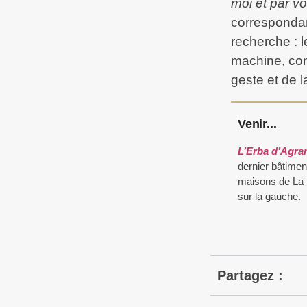
moi et par vo
correspondanc
recherche : l
machine, con
geste et de 
Venir...
L’Erba d’Agr
dernier bâtimen
maisons de La 
sur la gauche.
Partagez :