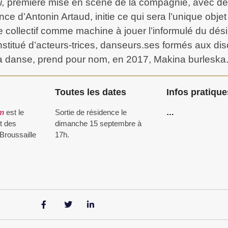
i,
première mise en scène de la compagnie, avec des
e d’Antonin Artaud, initie ce qui sera l’unique objet
e collectif comme machine à jouer l’informulé du désir
stitué d’acteurs-trices, danseurs.ses formés aux dis
la danse, prend pour nom, en 2017, Makina burleska
Toutes les dates
Infos pratique
am
est le
Sortie de résidence le
…
t des
dimanche 15 septembre à
Broussaille
17h.