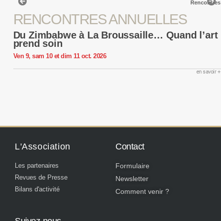
Rencontres
RENCONTRES ANNUELLES
Du Zimbabwe à La Broussaille… Quand l’art
prend soin
Ven 9, sam 10 et dim 11 oct. 2026
en savoir +
L'Association
Contact
Les partenaires
Formulaire
Revues de Presse
Newsletter
Bilans d'activité
Comment venir ?