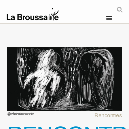
@christinedecle
Rencontres