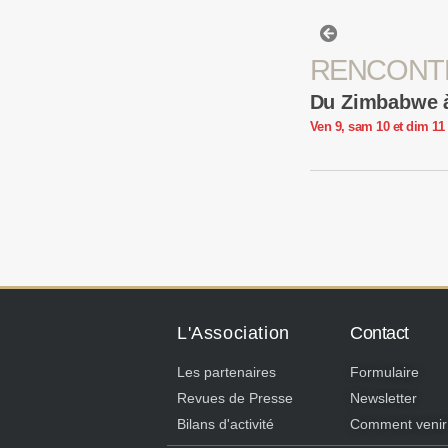
RENCONT
Du Zimbabwe à
Ven 9, sam 10 et dim 11 
L'Association
Contact
Les partenaires
Formulaire
Revues de Presse
Newsletter
Bilans d'activité
Comment venir