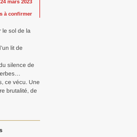
24 mars 2023
s à confirmer
 le sol de la
un lit de
 du silence de
 herbes…
s, ce vécu. Une
e brutalité, de
s