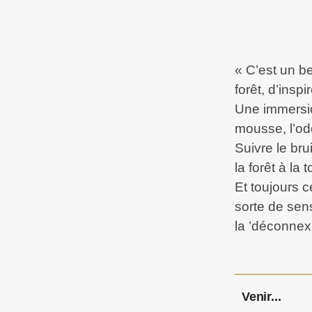
« C’est un be
forêt, d’inspi
Une immersion
mousse, l’od
Suivre le bru
la forêt à l
Et toujours 
sorte de sens
la ’déconnexi
Venir...