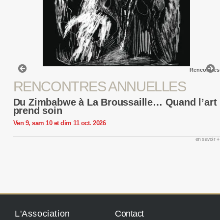
Rencontres
RENCONTRES ANNUELLES
Du Zimbabwe à La Broussaille… Quand l’art
prend soin
Ven 9, sam 10 et dim 11 oct. 2026
en savoir +
L'Association
Contact